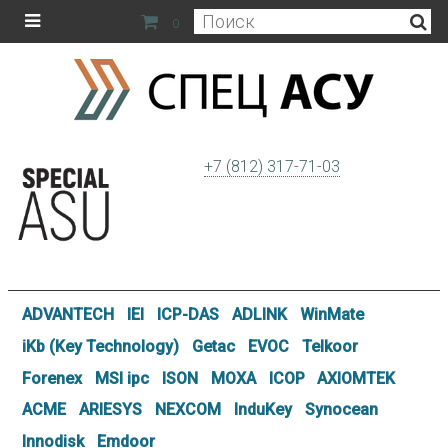
0
+7 (812) 317-71-03
ADVANTECH
IEI
ICP-DAS
ADLINK
WinMate
iKb (Key Technology)
Getac
EVOC
Telkoor
Forenex
MSI ipc
ISON
MOXA
ICOP
AXIOMTEK
ACME
ARIESYS
NEXCOM
InduKey
Synocean
Innodisk
Emdoor