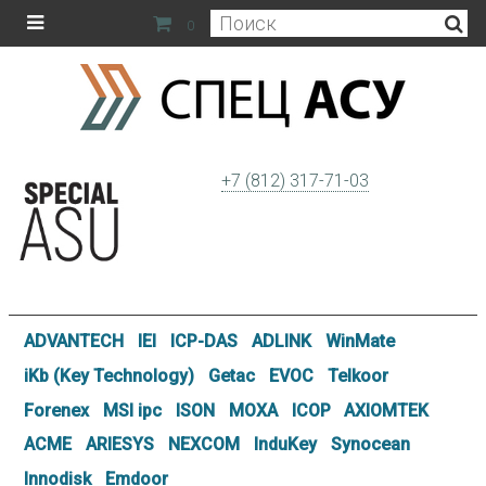
0
+7 (812) 317-71-03
ADVANTECH
IEI
ICP-DAS
ADLINK
WinMate
iKb (Key Technology)
Getac
EVOC
Telkoor
Forenex
MSI ipc
ISON
MOXA
ICOP
AXIOMTEK
ACME
ARIESYS
NEXCOM
InduKey
Synocean
Innodisk
Emdoor