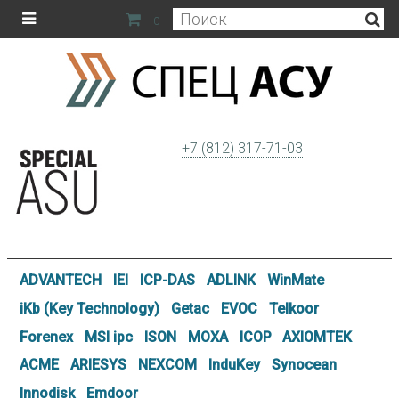
0
+7 (812) 317-71-03
ADVANTECH
IEI
ICP-DAS
ADLINK
WinMate
iKb (Key Technology)
Getac
EVOC
Telkoor
Forenex
MSI ipc
ISON
MOXA
ICOP
AXIOMTEK
ACME
ARIESYS
NEXCOM
InduKey
Synocean
Innodisk
Emdoor