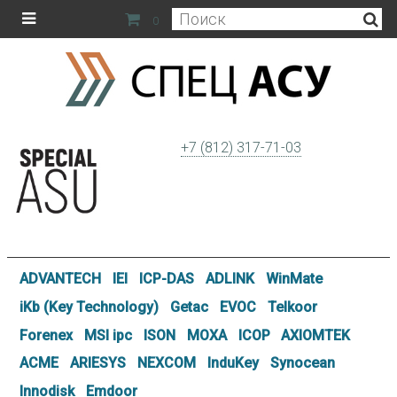
0
+7 (812) 317-71-03
ADVANTECH
IEI
ICP-DAS
ADLINK
WinMate
iKb (Key Technology)
Getac
EVOC
Telkoor
Forenex
MSI ipc
ISON
MOXA
ICOP
AXIOMTEK
ACME
ARIESYS
NEXCOM
InduKey
Synocean
Innodisk
Emdoor