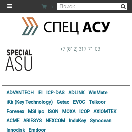
0
+7 (812) 317-71-03
ADVANTECH
IEI
ICP-DAS
ADLINK
WinMate
iKb (Key Technology)
Getac
EVOC
Telkoor
Forenex
MSI ipc
ISON
MOXA
ICOP
AXIOMTEK
ACME
ARIESYS
NEXCOM
InduKey
Synocean
Innodisk
Emdoor