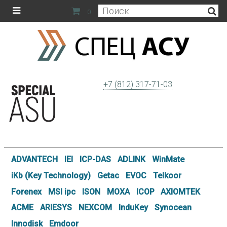
0
+7 (812) 317-71-03
ADVANTECH
IEI
ICP-DAS
ADLINK
WinMate
iKb (Key Technology)
Getac
EVOC
Telkoor
Forenex
MSI ipc
ISON
MOXA
ICOP
AXIOMTEK
ACME
ARIESYS
NEXCOM
InduKey
Synocean
Innodisk
Emdoor