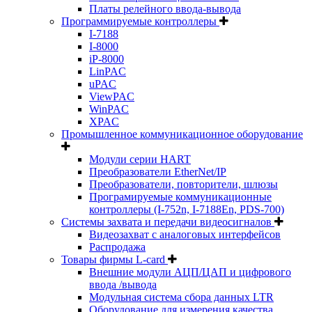
Платы релейного ввода-вывода
Программируемые контроллеры
I-7188
I-8000
iP-8000
LinPAC
uPAC
ViewPAC
WinPAC
XPAC
Промышленное коммуникационное оборудование
Модули серии HART
Преобразователи EtherNet/IP
Преобразователи, повторители, шлюзы
Програмируемые коммуникационные
контроллеры (I-752n, I-7188En, PDS-700)
Системы захвата и передачи видеосигналов
Видеозахват с аналоговых интерфейсов
Распродажа
Товары фирмы L-card
Внешние модули АЦП/ЦАП и цифрового
ввода /вывода
Модульная система сбора данных LTR
Оборудование для измерения качества