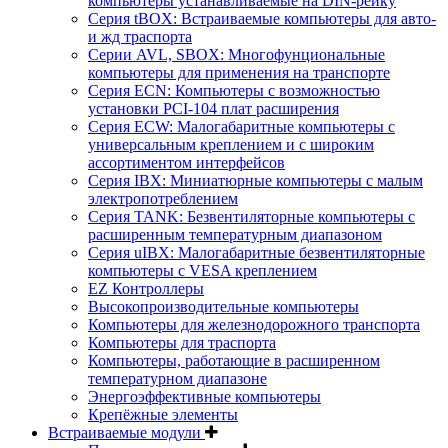
компьютеры устанавливаемые на DIN-рейку
Серия tBOX: Встраиваемые компьютеры для авто-
и жд траспорта
Серии AVL, SBOX: Многофунциональные
компьютеры для применения на транспорте
Серия ECN: Компьютеры с возможностью
установки PCI-104 плат расширения
Серия ECW: Малогабаритные компьютеры с
универсальным креплением и с широким
ассортиментом интерфейсов
Серия IBX: Миниатюрные компьютеры с малым
электропотреблением
Серия TANK: Безвентиляторные компьютеры с
расширенным температурным диапазоном
Серия uIBX: Малогабаритные безвентиляторные
компьютеры с VESA креплением
EZ Контроллеры
Высокопроизводительные компьютеры
Компьютеры для железнодорожного транспорта
Компьютеры для траспорта
Компьютеры, работающие в расширенном
температурном диапазоне
Энергоэффективные компьютеры
Крепёжные элементы
Встраиваемые модули