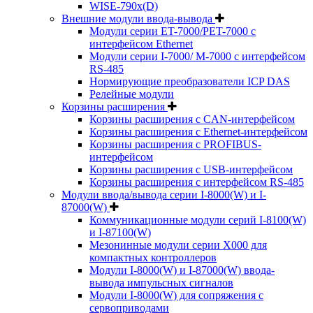
WISE-790x(D)
Внешние модули ввода-вывода
Модули серии ET-7000/PET-7000 с
интерфейсом Ethernet
Модули серии I-7000/ M-7000 с интерфейсом
RS-485
Нормирующие преобразователи ICP DAS
Релейные модули
Корзины расширения
Корзины расширения с CAN-интерфейсом
Корзины расширения с Ethernet-интерфейсом
Корзины расширения с PROFIBUS-
интерфейсом
Корзины расширения с USB-интерфейсом
Корзины расширения с интерфейсом RS-485
Модули ввода/вывода серии I-8000(W) и I-
87000(W)
Коммуникационные модули серий I-8100(W)
и I-87100(W)
Мезонинные модули серии X000 для
компактных контроллеров
Модули I-8000(W) и I-87000(W) ввода-
вывода импульсных сигналов
Модули I-8000(W) для сопряжения с
сервоприводами