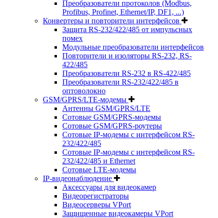
Преобразователи протоколов (Modbus,
Profibus, Profinet, Ethernet/IP, DF1, ...)
Конвертеры и повторители интерфейсов
Защита RS-232/422/485 от импульсных
помех
Модульные преобразователи интерфейсов
Повторители и изоляторы RS-232, RS-
422/485
Преобразователи RS-232 в RS-422/485
Преобразователи RS-232/422/485 в
оптоволокно
GSM/GPRS/LTE-модемы
Антенны GSM/GPRS/LTE
Сотовые GSM/GPRS-модемы
Сотовые GSM/GPRS-роутеры
Сотовые IP-модемы с интерфейсом RS-
232/422/485
Сотовые IP-модемы с интерфейсом RS-
232/422/485 и Ethernet
Сотовые LTE-модемы
IP-видеонаблюдение
Аксессуары для видеокамер
Видеорегистраторы
Видеосерверы VPort
Защищенные видеокамеры VPort