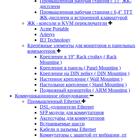
Промышленная рабочая станция с 15" ЖК-
дисплеем
Промышленная рабочая станция с 6,4" TFT
ЖК-дисплеем и встроенной клавиатурой
ЖК - консоли и KVM переключатели
Acme Portable
Ariesys
IEI Technology
Крепёжные элементы для мониторов и панельных
компьютеров
Крепление в 19" Rack стойку ( Rack
Mounting )
Крепление в панель ( Panel Mounting )
Крепление на DIN рейку ( DIN Mounting )
Настенное крепление ( Wall Mounting )
Настольное крепление ( Stand Mounting )
Подвижный кронштейн ( ARM Mounting )
Коммуникационное оборудование
Промышленный Ethernet
DSL-удлинители Ethernet
SFP модули для коммутаторов
Аксессуары для коммутаторов
Встраиваемые шасси
Кабели и разъемы Ethernet
Коммутаторы с защитой от вибрации, от