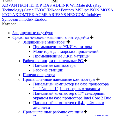
ADVANTECH
IEI
ICP-DAS
ADLINK
WinMate
iKb (Key
Technology)
Getac
EVOC
Telkoor
Forenex
MSI ipc
ISON
MOXA
ICOP
AXIOMTEK
ACME
ARIESYS
NEXCOM
InduKey
Synocean
Innodisk
Emdoor
Каталог
Защищенные ноутбуки
Средства человеко-машинного интерфейса
Защищенные мониторы
Промышленные ЖКИ мониторы
Мониторы для морских применений
Промышленные ЖКИ матрицы
Рабочие станции и панельные РС
Панельные компьютеры
Рабочие станции
Панели оператора
Промышленные панельные компьютеры
Панельный компьютер на базе процессора
Intel Atom с 12,1" сенсорным экраном
Панельный компьютер с 17" сенсорным
экраном на базе процессора Intel Core 2 Duo
Панельный компьютер с 6,4-дюймовым
дисплеем
Промышленные рабочие станции