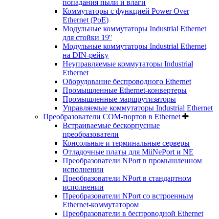
попадания пыли и влаги
Коммутаторы с функцией Power Over
Ethernet (PoE)
Модульные коммутаторы Industrial Ethernet
для стойки 19''
Модульные коммутаторы Industrial Ethernet
на DIN-рейку
Неуправляемые коммутаторы Industrial
Ethernet
Оборудование беспроводного Ethernet
Промышленные Ethernet-конвертеры
Промышленные маршрутизаторы
Управляемые коммутаторы Industrial Ethernet
Преобразователи COM-портов в Ethernet
Встраиваемые бескорпусные
преобразователи
Консольные и терминальные серверы
Отладочные платы для MiiNePort и NE
Преобразователи NPort в промышленном
исполнении
Преобразователи NPort в стандартном
исполнении
Преобразователи NPort со встроенным
Ethernet-коммутатором
Преобразователи в беспроводной Ethernet