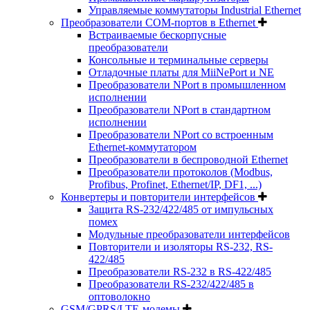
Управляемые коммутаторы Industrial Ethernet
Преобразователи COM-портов в Ethernet
Встраиваемые бескорпусные
преобразователи
Консольные и терминальные серверы
Отладочные платы для MiiNePort и NE
Преобразователи NPort в промышленном
исполнении
Преобразователи NPort в стандартном
исполнении
Преобразователи NPort со встроенным
Ethernet-коммутатором
Преобразователи в беспроводной Ethernet
Преобразователи протоколов (Modbus,
Profibus, Profinet, Ethernet/IP, DF1, ...)
Конвертеры и повторители интерфейсов
Защита RS-232/422/485 от импульсных
помех
Модульные преобразователи интерфейсов
Повторители и изоляторы RS-232, RS-
422/485
Преобразователи RS-232 в RS-422/485
Преобразователи RS-232/422/485 в
оптоволокно
GSM/GPRS/LTE-модемы