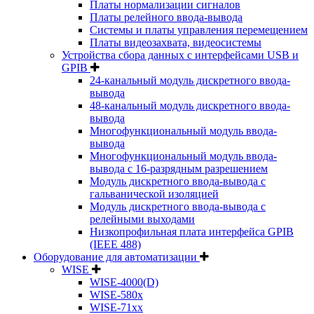
Платы нормализации сигналов
Платы релейного ввода-вывода
Системы и платы управления перемещением
Платы видеозахвата, видеосистемы
Устройства сбора данных с интерфейсами USB и
GPIB
24-канальный модуль дискретного ввода-
вывода
48-канальный модуль дискретного ввода-
вывода
Многофункциональный модуль ввода-
вывода
Многофункциональный модуль ввода-
вывода c 16-разрядным разрешением
Модуль дискретного ввода-вывода с
гальванической изоляцией
Модуль дискретного ввода-вывода с
релейными выходами
Низкопрофильная плата интерфейса GPIB
(IEEE 488)
Оборудование для автоматизации
WISE
WISE-4000(D)
WISE-580x
WISE-71xx