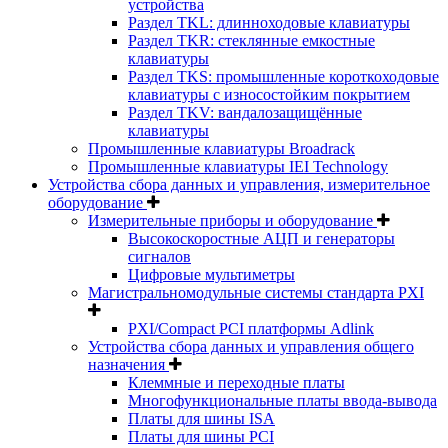
устройства
Раздел TKL: длинноходовые клавиатуры
Раздел TKR: стеклянные емкостные
клавиатуры
Раздел TKS: промышленные короткоходовые
клавиатуры с износостойким покрытием
Раздел TKV: вандалозащищённые
клавиатуры
Промышленные клавиатуры Broadrack
Промышленные клавиатуры IEI Technology
Устройства сбора данных и управления, измерительное
оборудование
Измерительные приборы и оборудование
Высокоскоростные АЦП и генераторы
сигналов
Цифровые мультиметры
Магистральномодульные системы стандарта PXI
PXI/Compact PCI платформы Adlink
Устройства сбора данных и управления общего
назначения
Клеммные и переходные платы
Многофункциональные платы ввода-вывода
Платы для шины ISA
Платы для шины PCI