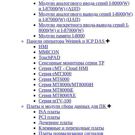
Модули аналогового ввода серий I-8000(W)
и I-87000(W) (АЦП)
Модули аналогового вывода серий I-8000(W)
и I-87000(W) (ЦАП)
Модули дискретного ввода-вывода серий I-
8000(W) и I-87000(W)
Модули памяти I-8000
Панели оператора Weintek и ICP DAS
HMI
MMICON
TouchPAD
Сенсорные мониторы серии TP
Серия cMT - Cloud HMI
Серия eMT3000
Серия MT6000
Серия MT8000i/MT8000iH
Серия MT8000iE
Серия MT8000XE
Серия mTV-100
Платы и модули сбора данных для ПК
ISA платы
PCI платы
Дочерние платы
Клеммные и переходные платы
Платы нормализации сигналов