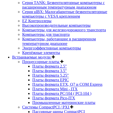
Серия TANK: Безвентиляторные компьютеры с
расширенным температурным диапазоном
Серия uIBX: Малогабаритные безвентиляторные
компьютеры с VESA креплением
EZ Контроллеры
Высокопроизводительные компьютеры
Компьютеры для железнодорожного транспорта
Компьютеры для траспорта
Компьютеры, работающие в расширенном
температурном диапазоне
Энергоэффективные компьютеры
Крепёжные элементы
Встраиваемые модули
Процессорные платы
Платы формата 2.5"
Платы формата 3.5"
Платы формата 5.25"
Платы формата EPIC
Платы формата ETX, Q7 и COM Express
Платы формата Mini - ITX
Платы формата PC/104 ( PCI-104 )
Платы формата Pico-ITX
Промышленные материнские платы
Системы CompactPCI / PXI
Пассивные шины CompactPCI