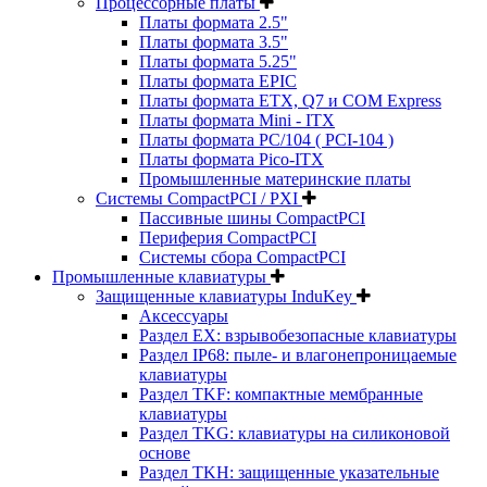
Процессорные платы
Платы формата 2.5"
Платы формата 3.5"
Платы формата 5.25"
Платы формата EPIC
Платы формата ETX, Q7 и COM Express
Платы формата Mini - ITX
Платы формата PC/104 ( PCI-104 )
Платы формата Pico-ITX
Промышленные материнские платы
Системы CompactPCI / PXI
Пассивные шины CompactPCI
Периферия CompactPCI
Системы сбора CompactPCI
Промышленные клавиатуры
Защищенные клавиатуры InduKey
Аксессуары
Раздел EX: взрывобезопасные клавиатуры
Раздел IP68: пыле- и влагонепроницаемые
клавиатуры
Раздел TKF: компактные мембранные
клавиатуры
Раздел TKG: клавиатуры на силиконовой
основе
Раздел TKH: защищенные указательные