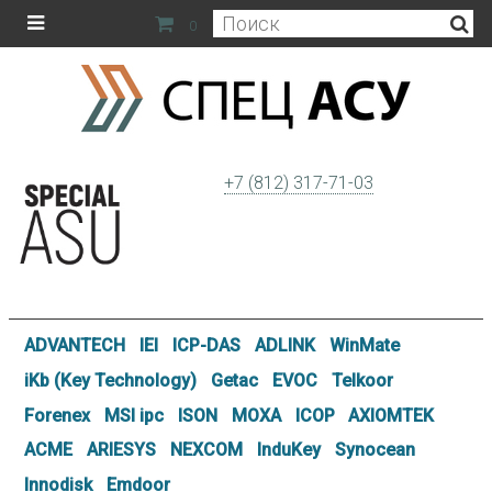
0
+7 (812) 317-71-03
ADVANTECH
IEI
ICP-DAS
ADLINK
WinMate
iKb (Key Technology)
Getac
EVOC
Telkoor
Forenex
MSI ipc
ISON
MOXA
ICOP
AXIOMTEK
ACME
ARIESYS
NEXCOM
InduKey
Synocean
Innodisk
Emdoor