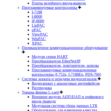
Платы релейного ввода-вывода
Программируемые контроллеры
I-7188
I-8000
iP-8000
LinPAC
uPAC
ViewPAC
WinPAC
XPAC
Промышленное коммуникационное оборудование
Модули серии HART
Преобразователи EtherNet/IP
Преобразователи, повторители, шлюзы
Програмируемые коммуникационные
контроллеры (I-752n, I-7188En, PDS-700)
Системы захвата и передачи видеосигналов
Видеозахват с аналоговых интерфейсов
Распродажа
Товары фирмы L-card
Внешние модули АЦП/ЦАП и цифрового
ввода /вывода
Модульная система сбора данных LTR
Оборудование для измерения качества