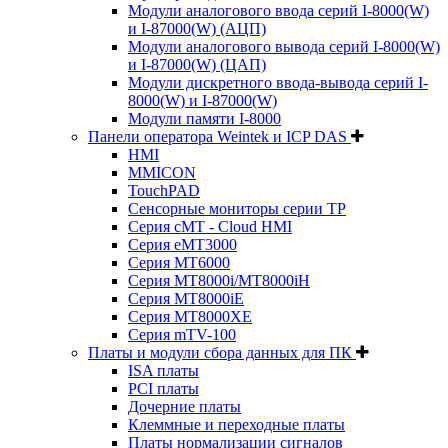
Модули аналогового ввода серий I-8000(W)
и I-87000(W) (АЦП)
Модули аналогового вывода серий I-8000(W)
и I-87000(W) (ЦАП)
Модули дискретного ввода-вывода серий I-
8000(W) и I-87000(W)
Модули памяти I-8000
Панели оператора Weintek и ICP DAS
HMI
MMICON
TouchPAD
Сенсорные мониторы серии TP
Серия cMT - Cloud HMI
Серия eMT3000
Серия MT6000
Серия MT8000i/MT8000iH
Серия MT8000iE
Серия MT8000XE
Серия mTV-100
Платы и модули сбора данных для ПК
ISA платы
PCI платы
Дочерние платы
Клеммные и переходные платы
Платы нормализации сигналов