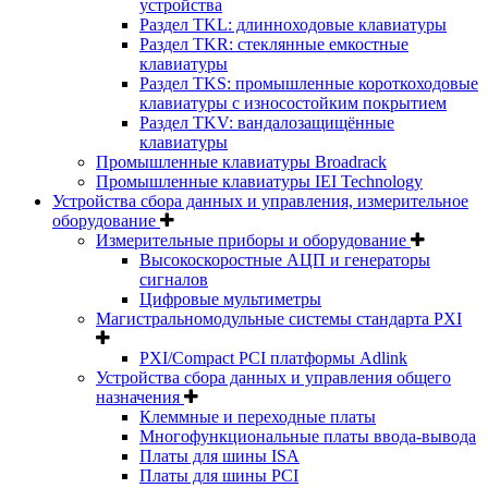
устройства
Раздел TKL: длинноходовые клавиатуры
Раздел TKR: стеклянные емкостные
клавиатуры
Раздел TKS: промышленные короткоходовые
клавиатуры с износостойким покрытием
Раздел TKV: вандалозащищённые
клавиатуры
Промышленные клавиатуры Broadrack
Промышленные клавиатуры IEI Technology
Устройства сбора данных и управления, измерительное
оборудование
Измерительные приборы и оборудование
Высокоскоростные АЦП и генераторы
сигналов
Цифровые мультиметры
Магистральномодульные системы стандарта PXI
PXI/Compact PCI платформы Adlink
Устройства сбора данных и управления общего
назначения
Клеммные и переходные платы
Многофункциональные платы ввода-вывода
Платы для шины ISA
Платы для шины PCI