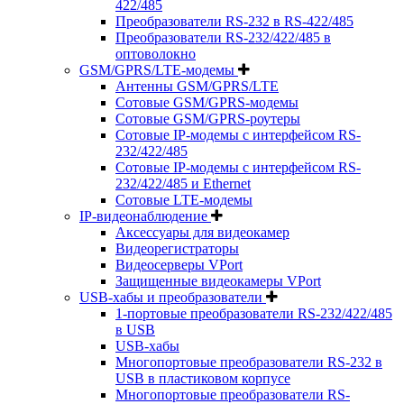
422/485
Преобразователи RS-232 в RS-422/485
Преобразователи RS-232/422/485 в
оптоволокно
GSM/GPRS/LTE-модемы
Антенны GSM/GPRS/LTE
Сотовые GSM/GPRS-модемы
Сотовые GSM/GPRS-роутеры
Сотовые IP-модемы с интерфейсом RS-
232/422/485
Сотовые IP-модемы с интерфейсом RS-
232/422/485 и Ethernet
Сотовые LTE-модемы
IP-видеонаблюдение
Аксессуары для видеокамер
Видеорегистраторы
Видеосерверы VPort
Защищенные видеокамеры VPort
USB-хабы и преобразователи
1-портовые преобразователи RS-232/422/485
в USB
USB-хабы
Многопортовые преобразователи RS-232 в
USB в пластиковом корпусе
Многопортовые преобразователи RS-