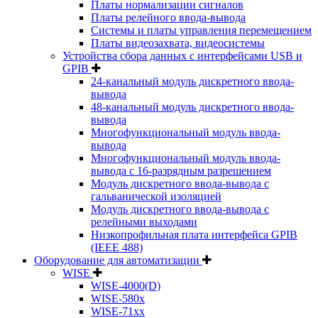
Платы нормализации сигналов
Платы релейного ввода-вывода
Системы и платы управления перемещением
Платы видеозахвата, видеосистемы
Устройства сбора данных с интерфейсами USB и
GPIB
24-канальный модуль дискретного ввода-
вывода
48-канальный модуль дискретного ввода-
вывода
Многофункциональный модуль ввода-
вывода
Многофункциональный модуль ввода-
вывода c 16-разрядным разрешением
Модуль дискретного ввода-вывода с
гальванической изоляцией
Модуль дискретного ввода-вывода с
релейными выходами
Низкопрофильная плата интерфейса GPIB
(IEEE 488)
Оборудование для автоматизации
WISE
WISE-4000(D)
WISE-580x
WISE-71xx