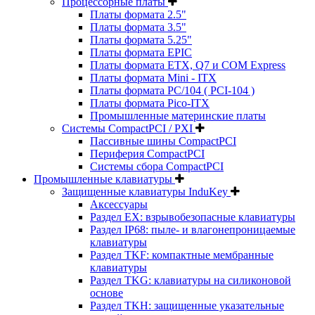
Процессорные платы
Платы формата 2.5"
Платы формата 3.5"
Платы формата 5.25"
Платы формата EPIC
Платы формата ETX, Q7 и COM Express
Платы формата Mini - ITX
Платы формата PC/104 ( PCI-104 )
Платы формата Pico-ITX
Промышленные материнские платы
Системы CompactPCI / PXI
Пассивные шины CompactPCI
Периферия CompactPCI
Системы сбора CompactPCI
Промышленные клавиатуры
Защищенные клавиатуры InduKey
Аксессуары
Раздел EX: взрывобезопасные клавиатуры
Раздел IP68: пыле- и влагонепроницаемые
клавиатуры
Раздел TKF: компактные мембранные
клавиатуры
Раздел TKG: клавиатуры на силиконовой
основе
Раздел TKH: защищенные указательные