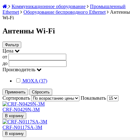
Коммуникационное оборудование
Промышленный
Ethernet
Оборудование беспроводного Ethernet
Антенны
Wi-Fi
Антенны Wi-Fi
Фильтр
Цена
от
до
Производитель
MOXA (37)
Применить
Сбросить
Сортировать
Показывать
CRF-N0429N-3M
В корзину
CRF-N0117SA-3M
В корзину