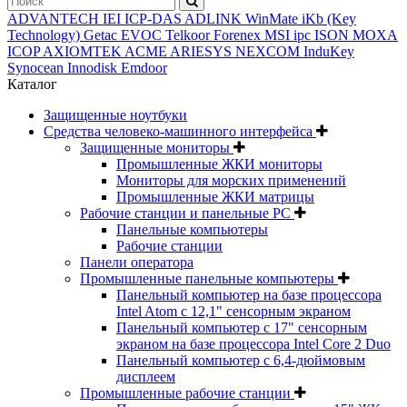
ADVANTECH
IEI
ICP-DAS
ADLINK
WinMate
iKb (Key
Technology)
Getac
EVOC
Telkoor
Forenex
MSI ipc
ISON
MOXA
ICOP
AXIOMTEK
ACME
ARIESYS
NEXCOM
InduKey
Synocean
Innodisk
Emdoor
Каталог
Защищенные ноутбуки
Средства человеко-машинного интерфейса
Защищенные мониторы
Промышленные ЖКИ мониторы
Мониторы для морских применений
Промышленные ЖКИ матрицы
Рабочие станции и панельные РС
Панельные компьютеры
Рабочие станции
Панели оператора
Промышленные панельные компьютеры
Панельный компьютер на базе процессора
Intel Atom с 12,1" сенсорным экраном
Панельный компьютер с 17" сенсорным
экраном на базе процессора Intel Core 2 Duo
Панельный компьютер с 6,4-дюймовым
дисплеем
Промышленные рабочие станции