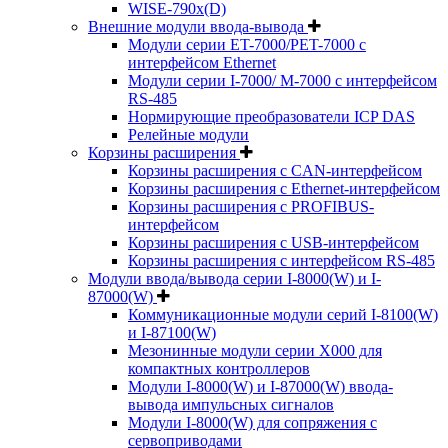
WISE-790x(D)
Внешние модули ввода-вывода
Модули серии ET-7000/PET-7000 с
интерфейсом Ethernet
Модули серии I-7000/ M-7000 с интерфейсом
RS-485
Нормирующие преобразователи ICP DAS
Релейные модули
Корзины расширения
Корзины расширения с CAN-интерфейсом
Корзины расширения с Ethernet-интерфейсом
Корзины расширения с PROFIBUS-
интерфейсом
Корзины расширения с USB-интерфейсом
Корзины расширения с интерфейсом RS-485
Модули ввода/вывода серии I-8000(W) и I-
87000(W)
Коммуникационные модули серий I-8100(W)
и I-87100(W)
Мезонинные модули серии X000 для
компактных контроллеров
Модули I-8000(W) и I-87000(W) ввода-
вывода импульсных сигналов
Модули I-8000(W) для сопряжения с
сервоприводами