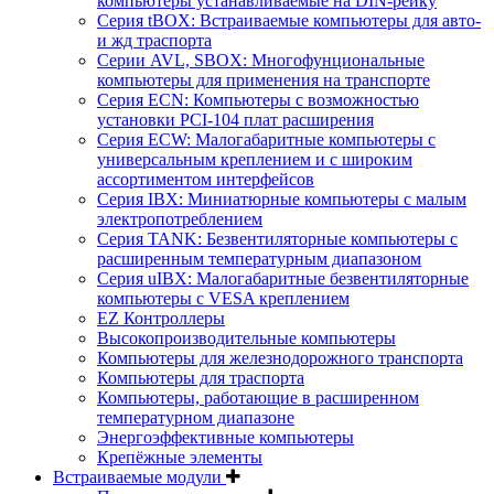
компьютеры устанавливаемые на DIN-рейку
Серия tBOX: Встраиваемые компьютеры для авто-
и жд траспорта
Серии AVL, SBOX: Многофунциональные
компьютеры для применения на транспорте
Серия ECN: Компьютеры с возможностью
установки PCI-104 плат расширения
Серия ECW: Малогабаритные компьютеры с
универсальным креплением и с широким
ассортиментом интерфейсов
Серия IBX: Миниатюрные компьютеры с малым
электропотреблением
Серия TANK: Безвентиляторные компьютеры с
расширенным температурным диапазоном
Серия uIBX: Малогабаритные безвентиляторные
компьютеры с VESA креплением
EZ Контроллеры
Высокопроизводительные компьютеры
Компьютеры для железнодорожного транспорта
Компьютеры для траспорта
Компьютеры, работающие в расширенном
температурном диапазоне
Энергоэффективные компьютеры
Крепёжные элементы
Встраиваемые модули