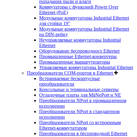
попадания пыли и влаги
Коммутаторы с функцией Power Over
Ethernet (PoE)
Модульные коммутаторы Industrial Ethernet
для стойки 19''
Модульные коммутаторы Industrial Ethernet
на DIN-рейку
Неуправляемые коммутаторы Industrial
Ethernet
Оборудование беспроводного Ethernet
Промышленные Ethernet-конвертеры
Промышленные маршрутизаторы
Управляемые коммутаторы Industrial Ethernet
Преобразователи COM-портов в Ethernet
Встраиваемые бескорпусные
преобразователи
Консольные и терминальные серверы
Отладочные платы для MiiNePort и NE
Преобразователи NPort в промышленном
исполнении
Преобразователи NPort в стандартном
исполнении
Преобразователи NPort со встроенным
Ethernet-коммутатором
Преобразователи в беспроводной Ethernet