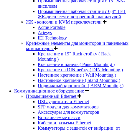
Промышленная рабочая станция с 15" ЖК-
дисплеем
Промышленная рабочая станция с 6,4" TFT
ЖК-дисплеем и встроенной клавиатурой
ЖК - консоли и KVM переключатели
Acme Portable
Ariesys
IEI Technology
Крепёжные элементы для мониторов и панельных
компьютеров
Крепление в 19" Rack стойку ( Rack
Mounting )
Крепление в панель ( Panel Mounting )
Крепление на DIN рейку ( DIN Mounting )
Настенное крепление ( Wall Mounting )
Настольное крепление ( Stand Mounting )
Подвижный кронштейн ( ARM Mounting )
Коммуникационное оборудование
Промышленный Ethernet
DSL-удлинители Ethernet
SFP модули для коммутаторов
Аксессуары для коммутаторов
Встраиваемые шасси
Кабели и разъемы Ethernet
Коммутаторы с защитой от вибрации, от