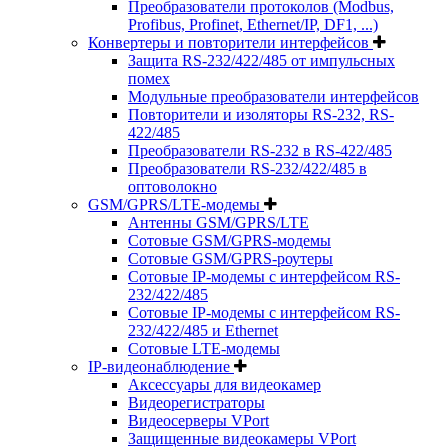
Преобразователи протоколов (Modbus,
Profibus, Profinet, Ethernet/IP, DF1, ...)
Конвертеры и повторители интерфейсов
Защита RS-232/422/485 от импульсных
помех
Модульные преобразователи интерфейсов
Повторители и изоляторы RS-232, RS-
422/485
Преобразователи RS-232 в RS-422/485
Преобразователи RS-232/422/485 в
оптоволокно
GSM/GPRS/LTE-модемы
Антенны GSM/GPRS/LTE
Сотовые GSM/GPRS-модемы
Сотовые GSM/GPRS-роутеры
Сотовые IP-модемы с интерфейсом RS-
232/422/485
Сотовые IP-модемы с интерфейсом RS-
232/422/485 и Ethernet
Сотовые LTE-модемы
IP-видеонаблюдение
Аксессуары для видеокамер
Видеорегистраторы
Видеосерверы VPort
Защищенные видеокамеры VPort