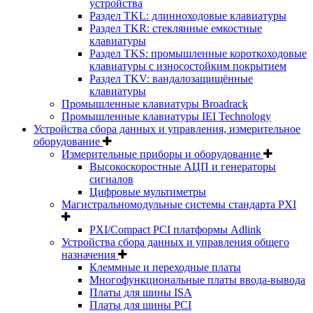
устройства
Раздел TKL: длинноходовые клавиатуры
Раздел TKR: стеклянные емкостные
клавиатуры
Раздел TKS: промышленные короткоходовые
клавиатуры с износостойким покрытием
Раздел TKV: вандалозащищённые
клавиатуры
Промышленные клавиатуры Broadrack
Промышленные клавиатуры IEI Technology
Устройства сбора данных и управления, измерительное
оборудование
Измерительные приборы и оборудование
Высокоскоростные АЦП и генераторы
сигналов
Цифровые мультиметры
Магистральномодульные системы стандарта PXI
PXI/Compact PCI платформы Adlink
Устройства сбора данных и управления общего
назначения
Клеммные и переходные платы
Многофункциональные платы ввода-вывода
Платы для шины ISA
Платы для шины PCI