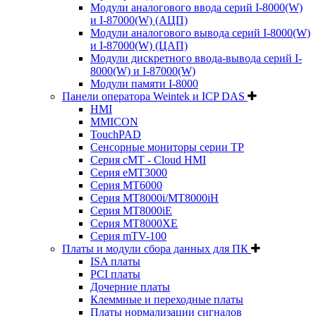
Модули аналогового ввода серий I-8000(W)
и I-87000(W) (АЦП)
Модули аналогового вывода серий I-8000(W)
и I-87000(W) (ЦАП)
Модули дискретного ввода-вывода серий I-
8000(W) и I-87000(W)
Модули памяти I-8000
Панели оператора Weintek и ICP DAS
HMI
MMICON
TouchPAD
Сенсорные мониторы серии TP
Серия cMT - Cloud HMI
Серия eMT3000
Серия MT6000
Серия MT8000i/MT8000iH
Серия MT8000iE
Серия MT8000XE
Серия mTV-100
Платы и модули сбора данных для ПК
ISA платы
PCI платы
Дочерние платы
Клеммные и переходные платы
Платы нормализации сигналов