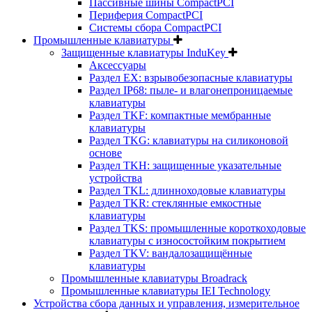
Пассивные шины CompactPCI
Периферия CompactPCI
Системы сбора CompactPCI
Промышленные клавиатуры
Защищенные клавиатуры InduKey
Аксессуары
Раздел EX: взрывобезопасные клавиатуры
Раздел IP68: пыле- и влагонепроницаемые
клавиатуры
Раздел TKF: компактные мембранные
клавиатуры
Раздел TKG: клавиатуры на силиконовой
основе
Раздел TKH: защищенные указательные
устройства
Раздел TKL: длинноходовые клавиатуры
Раздел TKR: стеклянные емкостные
клавиатуры
Раздел TKS: промышленные короткоходовые
клавиатуры с износостойким покрытием
Раздел TKV: вандалозащищённые
клавиатуры
Промышленные клавиатуры Broadrack
Промышленные клавиатуры IEI Technology
Устройства сбора данных и управления, измерительное