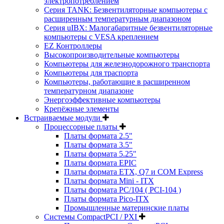
электропотреблением
Серия TANK: Безвентиляторные компьютеры с
расширенным температурным диапазоном
Серия uIBX: Малогабаритные безвентиляторные
компьютеры с VESA креплением
EZ Контроллеры
Высокопроизводительные компьютеры
Компьютеры для железнодорожного транспорта
Компьютеры для траспорта
Компьютеры, работающие в расширенном
температурном диапазоне
Энергоэффективные компьютеры
Крепёжные элементы
Встраиваемые модули
Процессорные платы
Платы формата 2.5"
Платы формата 3.5"
Платы формата 5.25"
Платы формата EPIC
Платы формата ETX, Q7 и COM Express
Платы формата Mini - ITX
Платы формата PC/104 ( PCI-104 )
Платы формата Pico-ITX
Промышленные материнские платы
Системы CompactPCI / PXI