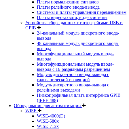
Платы нормализации сигналов
Платы релейного ввода-вывода
Системы и платы управления перемещением
Платы видеозахвата, видеосистемы
Устройства сбора данных с интерфейсами USB и
GPIB
24-канальный модуль дискретного ввода-
вывода
48-канальный модуль дискретного ввода-
вывода
Многофункциональный модуль ввода-
вывода
Многофункциональный модуль ввода-
вывода c 16-разрядным разрешением
Модуль дискретного ввода-вывода с
гальванической изоляцией
Модуль дискретного ввода-вывода с
релейными выходами
Низкопрофильная плата интерфейса GPIB
(IEEE 488)
Оборудование для автоматизации
WISE
WISE-4000(D)
WISE-580x
WISE-71xx