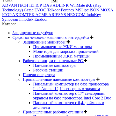
ADVANTECH
IEI
ICP-DAS
ADLINK
WinMate
iKb (Key
Technology)
Getac
EVOC
Telkoor
Forenex
MSI ipc
ISON
MOXA
ICOP
AXIOMTEK
ACME
ARIESYS
NEXCOM
InduKey
Synocean
Innodisk
Emdoor
Каталог
Защищенные ноутбуки
Средства человеко-машинного интерфейса
Защищенные мониторы
Промышленные ЖКИ мониторы
Мониторы для морских применений
Промышленные ЖКИ матрицы
Рабочие станции и панельные РС
Панельные компьютеры
Рабочие станции
Панели оператора
Промышленные панельные компьютеры
Панельный компьютер на базе процессора
Intel Atom с 12,1" сенсорным экраном
Панельный компьютер с 17" сенсорным
экраном на базе процессора Intel Core 2 Duo
Панельный компьютер с 6,4-дюймовым
дисплеем
Промышленные рабочие станции