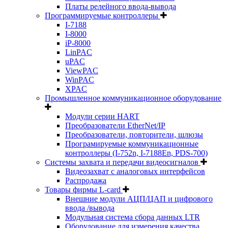
Платы релейного ввода-вывода
Программируемые контроллеры
I-7188
I-8000
iP-8000
LinPAC
uPAC
ViewPAC
WinPAC
XPAC
Промышленное коммуникационное оборудование
Модули серии HART
Преобразователи EtherNet/IP
Преобразователи, повторители, шлюзы
Програмируемые коммуникационные
контроллеры (I-752n, I-7188En, PDS-700)
Системы захвата и передачи видеосигналов
Видеозахват с аналоговых интерфейсов
Распродажа
Товары фирмы L-card
Внешние модули АЦП/ЦАП и цифрового
ввода /вывода
Модульная система сбора данных LTR
Оборудование для измерения качества