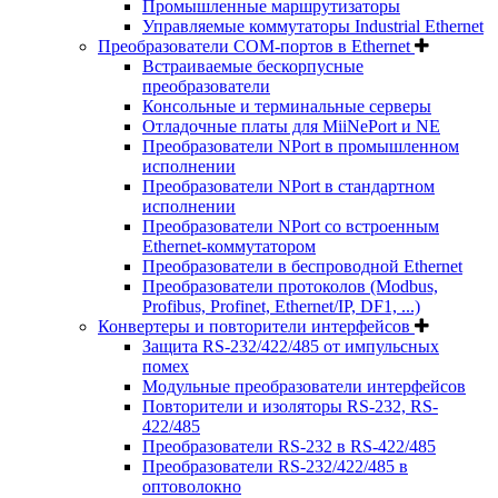
Промышленные маршрутизаторы
Управляемые коммутаторы Industrial Ethernet
Преобразователи COM-портов в Ethernet
Встраиваемые бескорпусные
преобразователи
Консольные и терминальные серверы
Отладочные платы для MiiNePort и NE
Преобразователи NPort в промышленном
исполнении
Преобразователи NPort в стандартном
исполнении
Преобразователи NPort со встроенным
Ethernet-коммутатором
Преобразователи в беспроводной Ethernet
Преобразователи протоколов (Modbus,
Profibus, Profinet, Ethernet/IP, DF1, ...)
Конвертеры и повторители интерфейсов
Защита RS-232/422/485 от импульсных
помех
Модульные преобразователи интерфейсов
Повторители и изоляторы RS-232, RS-
422/485
Преобразователи RS-232 в RS-422/485
Преобразователи RS-232/422/485 в
оптоволокно