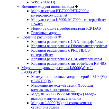
WISE-790x(D)
Внешние модули ввода-вывода
Модули серии ET-7000/PET-7000 с
интерфейсом Ethernet
Модули серии I-7000/ M-7000 с интерфейсом
RS-485
Нормирующие преобразователи ICP DAS
Релейные модули
Корзины расширения
Корзины расширения с CAN-интерфейсом
Корзины расширения с Ethernet-интерфейсом
Корзины расширения с PROFIBUS-
интерфейсом
Корзины расширения с USB-интерфейсом
Корзины расширения с интерфейсом RS-485
Модули ввода/вывода серии I-8000(W) и I-
87000(W)
Коммуникационные модули серий I-8100(W)
и I-87100(W)
Мезонинные модули серии X000 для
компактных контроллеров
Модули I-8000(W) и I-87000(W) ввода-
вывода импульсных сигналов
Модули I-8000(W) для сопряжения с
сервоприводами