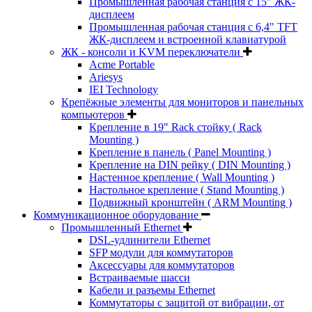
Промышленная рабочая станция с 15" ЖК-
дисплеем
Промышленная рабочая станция с 6,4" TFT
ЖК-дисплеем и встроенной клавиатурой
ЖК - консоли и KVM переключатели
Acme Portable
Ariesys
IEI Technology
Крепёжные элементы для мониторов и панельных
компьютеров
Крепление в 19" Rack стойку ( Rack
Mounting )
Крепление в панель ( Panel Mounting )
Крепление на DIN рейку ( DIN Mounting )
Настенное крепление ( Wall Mounting )
Настольное крепление ( Stand Mounting )
Подвижный кронштейн ( ARM Mounting )
Коммуникационное оборудование
Промышленный Ethernet
DSL-удлинители Ethernet
SFP модули для коммутаторов
Аксессуары для коммутаторов
Встраиваемые шасси
Кабели и разъемы Ethernet
Коммутаторы с защитой от вибрации, от