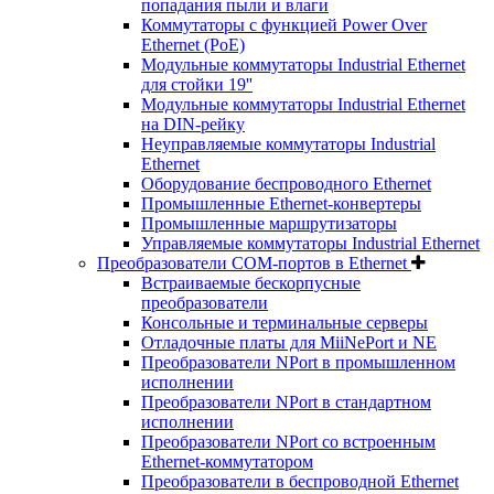
попадания пыли и влаги
Коммутаторы с функцией Power Over
Ethernet (PoE)
Модульные коммутаторы Industrial Ethernet
для стойки 19''
Модульные коммутаторы Industrial Ethernet
на DIN-рейку
Неуправляемые коммутаторы Industrial
Ethernet
Оборудование беспроводного Ethernet
Промышленные Ethernet-конвертеры
Промышленные маршрутизаторы
Управляемые коммутаторы Industrial Ethernet
Преобразователи COM-портов в Ethernet
Встраиваемые бескорпусные
преобразователи
Консольные и терминальные серверы
Отладочные платы для MiiNePort и NE
Преобразователи NPort в промышленном
исполнении
Преобразователи NPort в стандартном
исполнении
Преобразователи NPort со встроенным
Ethernet-коммутатором
Преобразователи в беспроводной Ethernet