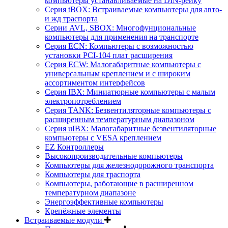
компьютеры устанавливаемые на DIN-рейку
Серия tBOX: Встраиваемые компьютеры для авто-
и жд траспорта
Серии AVL, SBOX: Многофунциональные
компьютеры для применения на транспорте
Серия ECN: Компьютеры с возможностью
установки PCI-104 плат расширения
Серия ECW: Малогабаритные компьютеры с
универсальным креплением и с широким
ассортиментом интерфейсов
Серия IBX: Миниатюрные компьютеры с малым
электропотреблением
Серия TANK: Безвентиляторные компьютеры с
расширенным температурным диапазоном
Серия uIBX: Малогабаритные безвентиляторные
компьютеры с VESA креплением
EZ Контроллеры
Высокопроизводительные компьютеры
Компьютеры для железнодорожного транспорта
Компьютеры для траспорта
Компьютеры, работающие в расширенном
температурном диапазоне
Энергоэффективные компьютеры
Крепёжные элементы
Встраиваемые модули