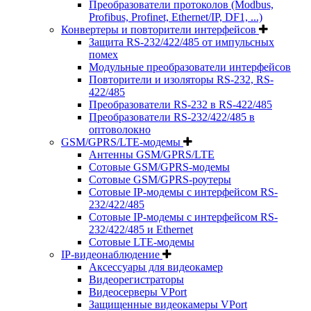
Преобразователи протоколов (Modbus,
Profibus, Profinet, Ethernet/IP, DF1, ...)
Конвертеры и повторители интерфейсов
Защита RS-232/422/485 от импульсных
помех
Модульные преобразователи интерфейсов
Повторители и изоляторы RS-232, RS-
422/485
Преобразователи RS-232 в RS-422/485
Преобразователи RS-232/422/485 в
оптоволокно
GSM/GPRS/LTE-модемы
Антенны GSM/GPRS/LTE
Сотовые GSM/GPRS-модемы
Сотовые GSM/GPRS-роутеры
Сотовые IP-модемы с интерфейсом RS-
232/422/485
Сотовые IP-модемы с интерфейсом RS-
232/422/485 и Ethernet
Сотовые LTE-модемы
IP-видеонаблюдение
Аксессуары для видеокамер
Видеорегистраторы
Видеосерверы VPort
Защищенные видеокамеры VPort