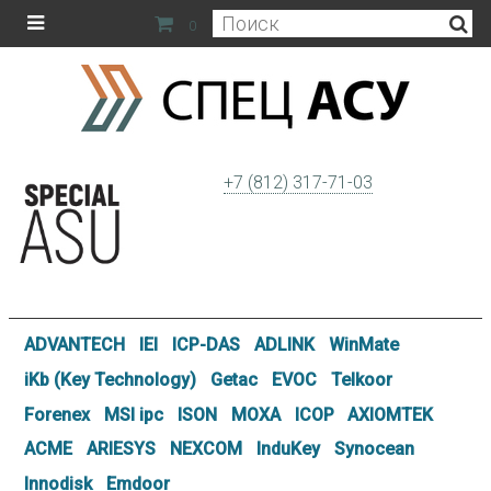
0
+7 (812) 317-71-03
ADVANTECH
IEI
ICP-DAS
ADLINK
WinMate
iKb (Key Technology)
Getac
EVOC
Telkoor
Forenex
MSI ipc
ISON
MOXA
ICOP
AXIOMTEK
ACME
ARIESYS
NEXCOM
InduKey
Synocean
Innodisk
Emdoor