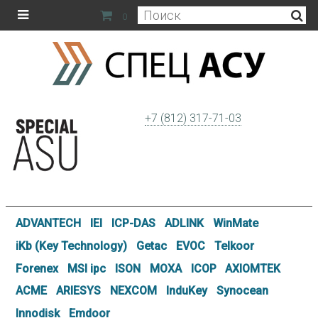
0
+7 (812) 317-71-03
ADVANTECH
IEI
ICP-DAS
ADLINK
WinMate
iKb (Key Technology)
Getac
EVOC
Telkoor
Forenex
MSI ipc
ISON
MOXA
ICOP
AXIOMTEK
ACME
ARIESYS
NEXCOM
InduKey
Synocean
Innodisk
Emdoor