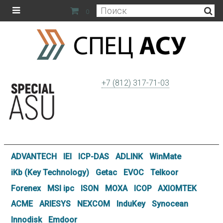
0
+7 (812) 317-71-03
ADVANTECH
IEI
ICP-DAS
ADLINK
WinMate
iKb (Key Technology)
Getac
EVOC
Telkoor
Forenex
MSI ipc
ISON
MOXA
ICOP
AXIOMTEK
ACME
ARIESYS
NEXCOM
InduKey
Synocean
Innodisk
Emdoor