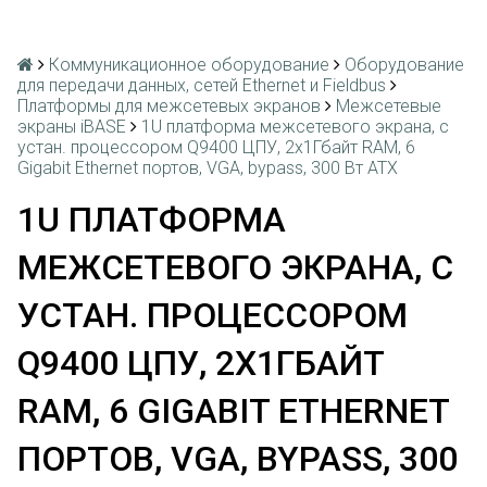
Коммуникационное оборудование
Оборудование
для передачи данных, сетей Ethernet и Fieldbus
Платформы для межсетевых экранов
Межсетевые
экраны iBASE
1U платформа межсетевого экрана, с
устан. процессором Q9400 ЦПУ, 2х1Гбайт RAM, 6
Gigabit Ethernet портов, VGA, bypass, 300 Вт АТХ
1U ПЛАТФОРМА
МЕЖСЕТЕВОГО ЭКРАНА, С
УСТАН. ПРОЦЕССОРОМ
Q9400 ЦПУ, 2Х1ГБАЙТ
RAM, 6 GIGABIT ETHERNET
ПОРТОВ, VGA, BYPASS, 300