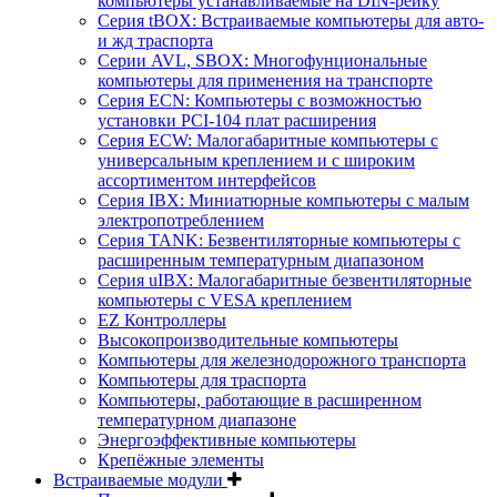
компьютеры устанавливаемые на DIN-рейку
Серия tBOX: Встраиваемые компьютеры для авто-
и жд траспорта
Серии AVL, SBOX: Многофунциональные
компьютеры для применения на транспорте
Серия ECN: Компьютеры с возможностью
установки PCI-104 плат расширения
Серия ECW: Малогабаритные компьютеры с
универсальным креплением и с широким
ассортиментом интерфейсов
Серия IBX: Миниатюрные компьютеры с малым
электропотреблением
Серия TANK: Безвентиляторные компьютеры с
расширенным температурным диапазоном
Серия uIBX: Малогабаритные безвентиляторные
компьютеры с VESA креплением
EZ Контроллеры
Высокопроизводительные компьютеры
Компьютеры для железнодорожного транспорта
Компьютеры для траспорта
Компьютеры, работающие в расширенном
температурном диапазоне
Энергоэффективные компьютеры
Крепёжные элементы
Встраиваемые модули