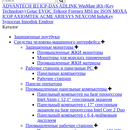
ADVANTECH
IEI
ICP-DAS
ADLINK
WinMate
iKb (Key
Technology)
Getac
EVOC
Telkoor
Forenex
MSI ipc
ISON
MOXA
ICOP
AXIOMTEK
ACME
ARIESYS
NEXCOM
InduKey
Synocean
Innodisk
Emdoor
Каталог
Защищенные ноутбуки
Средства человеко-машинного интерфейса
Защищенные мониторы
Промышленные ЖКИ мониторы
Мониторы для морских применений
Промышленные ЖКИ матрицы
Рабочие станции и панельные РС
Панельные компьютеры
Рабочие станции
Панели оператора
Промышленные панельные компьютеры
Панельный компьютер на базе процессора
Intel Atom с 12,1" сенсорным экраном
Панельный компьютер с 17" сенсорным
экраном на базе процессора Intel Core 2 Duo
Панельный компьютер с 6,4-дюймовым
дисплеем
Промышленные рабочие станции