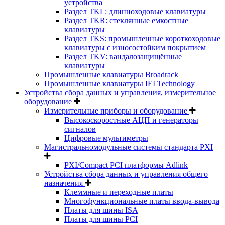
устройства
Раздел TKL: длинноходовые клавиатуры
Раздел TKR: стеклянные емкостные
клавиатуры
Раздел TKS: промышленные короткоходовые
клавиатуры с износостойким покрытием
Раздел TKV: вандалозащищённые
клавиатуры
Промышленные клавиатуры Broadrack
Промышленные клавиатуры IEI Technology
Устройства сбора данных и управления, измерительное
оборудование
Измерительные приборы и оборудование
Высокоскоростные АЦП и генераторы
сигналов
Цифровые мультиметры
Магистральномодульные системы стандарта PXI
PXI/Compact PCI платформы Adlink
Устройства сбора данных и управления общего
назначения
Клеммные и переходные платы
Многофункциональные платы ввода-вывода
Платы для шины ISA
Платы для шины PCI