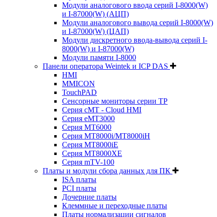
Модули аналогового ввода серий I-8000(W)
и I-87000(W) (АЦП)
Модули аналогового вывода серий I-8000(W)
и I-87000(W) (ЦАП)
Модули дискретного ввода-вывода серий I-
8000(W) и I-87000(W)
Модули памяти I-8000
Панели оператора Weintek и ICP DAS
HMI
MMICON
TouchPAD
Сенсорные мониторы серии TP
Серия cMT - Cloud HMI
Серия eMT3000
Серия MT6000
Серия MT8000i/MT8000iH
Серия MT8000iE
Серия MT8000XE
Серия mTV-100
Платы и модули сбора данных для ПК
ISA платы
PCI платы
Дочерние платы
Клеммные и переходные платы
Платы нормализации сигналов