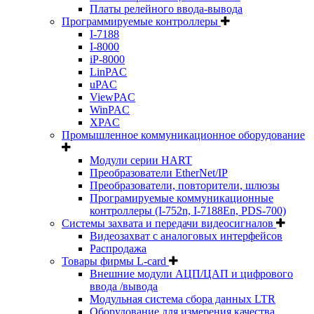
Платы релейного ввода-вывода
Программируемые контроллеры
I-7188
I-8000
iP-8000
LinPAC
uPAC
ViewPAC
WinPAC
XPAC
Промышленное коммуникационное оборудование
Модули серии HART
Преобразователи EtherNet/IP
Преобразователи, повторители, шлюзы
Програмируемые коммуникационные
контроллеры (I-752n, I-7188En, PDS-700)
Системы захвата и передачи видеосигналов
Видеозахват с аналоговых интерфейсов
Распродажа
Товары фирмы L-card
Внешние модули АЦП/ЦАП и цифрового
ввода /вывода
Модульная система сбора данных LTR
Оборудование для измерения качества