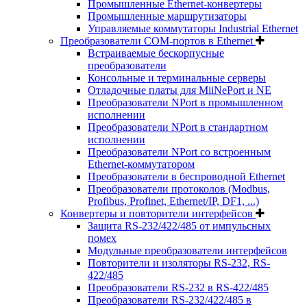
Промышленные Ethernet-конвертеры
Промышленные маршрутизаторы
Управляемые коммутаторы Industrial Ethernet
Преобразователи COM-портов в Ethernet
Встраиваемые бескорпусные
преобразователи
Консольные и терминальные серверы
Отладочные платы для MiiNePort и NE
Преобразователи NPort в промышленном
исполнении
Преобразователи NPort в стандартном
исполнении
Преобразователи NPort со встроенным
Ethernet-коммутатором
Преобразователи в беспроводной Ethernet
Преобразователи протоколов (Modbus,
Profibus, Profinet, Ethernet/IP, DF1, ...)
Конвертеры и повторители интерфейсов
Защита RS-232/422/485 от импульсных
помех
Модульные преобразователи интерфейсов
Повторители и изоляторы RS-232, RS-
422/485
Преобразователи RS-232 в RS-422/485
Преобразователи RS-232/422/485 в