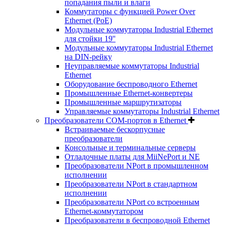
попадания пыли и влаги
Коммутаторы с функцией Power Over
Ethernet (PoE)
Модульные коммутаторы Industrial Ethernet
для стойки 19''
Модульные коммутаторы Industrial Ethernet
на DIN-рейку
Неуправляемые коммутаторы Industrial
Ethernet
Оборудование беспроводного Ethernet
Промышленные Ethernet-конвертеры
Промышленные маршрутизаторы
Управляемые коммутаторы Industrial Ethernet
Преобразователи COM-портов в Ethernet
Встраиваемые бескорпусные
преобразователи
Консольные и терминальные серверы
Отладочные платы для MiiNePort и NE
Преобразователи NPort в промышленном
исполнении
Преобразователи NPort в стандартном
исполнении
Преобразователи NPort со встроенным
Ethernet-коммутатором
Преобразователи в беспроводной Ethernet