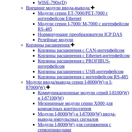
WISE-790x(D)
Внешние модули ввода-вывода
Модули серии ET-7000/PET-7000 с
интерфейсом Ethernet
Модули серии I-7000/ M-7000 с интерфейсом
RS-485
Нормирующие преобразователи ICP DAS
Релейные модули
Корзины расширения
Корзины расширения с CAN-интерфейсом
Корзины расширения с Ethernet-интерфейсом
Корзины расширения с PROFIBUS-
интерфейсом
Корзины расширения с USB-интерфейсом
Корзины расширения с интерфейсом RS-485
Модули ввода/вывода серии I-8000(W) и I-
87000(W)
Коммуникационные модули серий I-8100(W)
и I-87100(W)
Мезонинные модули серии X000 для
компактных контроллеров
Модули I-8000(W) и I-87000(W) ввода-
вывода импульсных сигналов
Модули I-8000(W) для сопряжения с
сервоприводами