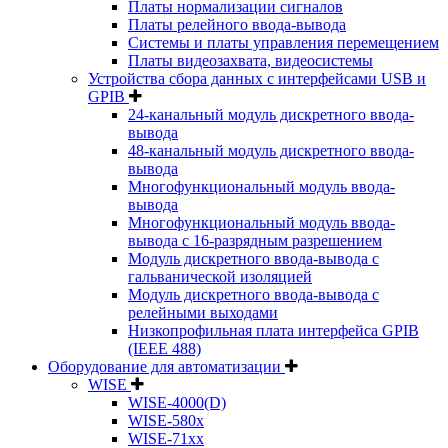
Платы нормализации сигналов
Платы релейного ввода-вывода
Системы и платы управления перемещением
Платы видеозахвата, видеосистемы
Устройства сбора данных с интерфейсами USB и
GPIB
24-канальный модуль дискретного ввода-
вывода
48-канальный модуль дискретного ввода-
вывода
Многофункциональный модуль ввода-
вывода
Многофункциональный модуль ввода-
вывода c 16-разрядным разрешением
Модуль дискретного ввода-вывода с
гальванической изоляцией
Модуль дискретного ввода-вывода с
релейными выходами
Низкопрофильная плата интерфейса GPIB
(IEEE 488)
Оборудование для автоматизации
WISE
WISE-4000(D)
WISE-580x
WISE-71xx