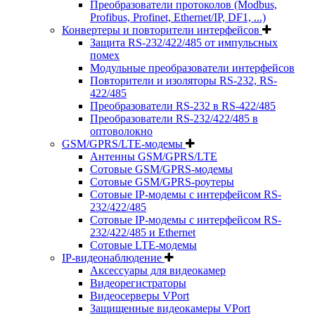
Преобразователи протоколов (Modbus,
Profibus, Profinet, Ethernet/IP, DF1, ...)
Конвертеры и повторители интерфейсов
Защита RS-232/422/485 от импульсных
помех
Модульные преобразователи интерфейсов
Повторители и изоляторы RS-232, RS-
422/485
Преобразователи RS-232 в RS-422/485
Преобразователи RS-232/422/485 в
оптоволокно
GSM/GPRS/LTE-модемы
Антенны GSM/GPRS/LTE
Сотовые GSM/GPRS-модемы
Сотовые GSM/GPRS-роутеры
Сотовые IP-модемы с интерфейсом RS-
232/422/485
Сотовые IP-модемы с интерфейсом RS-
232/422/485 и Ethernet
Сотовые LTE-модемы
IP-видеонаблюдение
Аксессуары для видеокамер
Видеорегистраторы
Видеосерверы VPort
Защищенные видеокамеры VPort