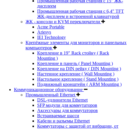
Промышленная рабочая станция с 15" ЖК-
дисплеем
Промышленная рабочая станция с 6,4" TFT
ЖК-дисплеем и встроенной клавиатурой
ЖК - консоли и KVM переключатели
Acme Portable
Ariesys
IEI Technology
Крепёжные элементы для мониторов и панельных
компьютеров
Крепление в 19" Rack стойку ( Rack
Mounting )
Крепление в панель ( Panel Mounting )
Крепление на DIN рейку ( DIN Mounting )
Настенное крепление ( Wall Mounting )
Настольное крепление ( Stand Mounting )
Подвижный кронштейн ( ARM Mounting )
Коммуникационное оборудование
Промышленный Ethernet
DSL-удлинители Ethernet
SFP модули для коммутаторов
Аксессуары для коммутаторов
Встраиваемые шасси
Кабели и разъемы Ethernet
Коммутаторы с защитой от вибрации, от