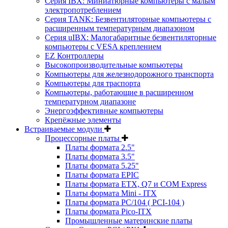
Серия IBX: Миниатюрные компьютеры с малым
электропотреблением
Серия TANK: Безвентиляторные компьютеры с
расширенным температурным диапазоном
Серия uIBX: Малогабаритные безвентиляторные
компьютеры с VESA креплением
EZ Контроллеры
Высокопроизводительные компьютеры
Компьютеры для железнодорожного транспорта
Компьютеры для траспорта
Компьютеры, работающие в расширенном
температурном диапазоне
Энергоэффективные компьютеры
Крепёжные элементы
Встраиваемые модули
Процессорные платы
Платы формата 2.5"
Платы формата 3.5"
Платы формата 5.25"
Платы формата EPIC
Платы формата ETX, Q7 и COM Express
Платы формата Mini - ITX
Платы формата PC/104 ( PCI-104 )
Платы формата Pico-ITX
Промышленные материнские платы