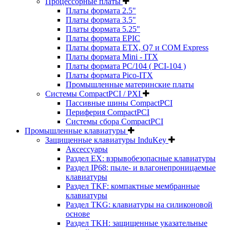
Процессорные платы
Платы формата 2.5"
Платы формата 3.5"
Платы формата 5.25"
Платы формата EPIC
Платы формата ETX, Q7 и COM Express
Платы формата Mini - ITX
Платы формата PC/104 ( PCI-104 )
Платы формата Pico-ITX
Промышленные материнские платы
Системы CompactPCI / PXI
Пассивные шины CompactPCI
Периферия CompactPCI
Системы сбора CompactPCI
Промышленные клавиатуры
Защищенные клавиатуры InduKey
Аксессуары
Раздел EX: взрывобезопасные клавиатуры
Раздел IP68: пыле- и влагонепроницаемые
клавиатуры
Раздел TKF: компактные мембранные
клавиатуры
Раздел TKG: клавиатуры на силиконовой
основе
Раздел TKH: защищенные указательные