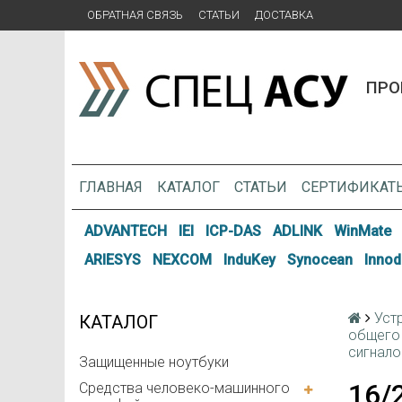
ОБРАТНАЯ СВЯЗЬ
СТАТЬИ
ДОСТАВКА
ПРО
ГЛАВНАЯ
КАТАЛОГ
СТАТЬИ
СЕРТИФИКАТ
ADVANTECH
IEI
ICP-DAS
ADLINK
WinMate
ARIESYS
NEXCOM
InduKey
Synocean
Innod
Уст
КАТАЛОГ
общего 
сигнало
Защищенные ноутбуки
16/
Средства человеко-машинного